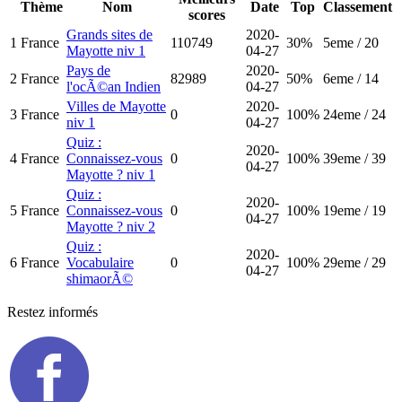
Thème
Nom
Date
Top
Classement
scores
Grands sites de
2020-
1
France
110749
30%
5
eme / 20
Mayotte niv 1
04-27
Pays de
2020-
2
France
82989
50%
6
eme / 14
l'ocÃ©an Indien
04-27
Villes de Mayotte
2020-
3
France
0
100%
24
eme / 24
niv 1
04-27
Quiz :
2020-
4
France
Connaissez-vous
0
100%
39
eme / 39
04-27
Mayotte ? niv 1
Quiz :
2020-
5
France
Connaissez-vous
0
100%
19
eme / 19
04-27
Mayotte ? niv 2
Quiz :
2020-
6
France
Vocabulaire
0
100%
29
eme / 29
04-27
shimaorÃ©
Restez informés