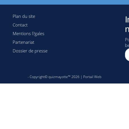
Plan du site
I
Contact
n
Mentions l?gales
Po
Partenariat
b
Dossier de presse
- Copyright© quizmayotte™ 2026 |
Portail Web