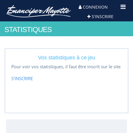
Toggl
CONNEXION
Navig
S'INSCRIRE
STATISTIQUES
Vos statistiques à ce jeu
Pour voir vos statistiques, il faut être inscrit sur le site
S'INSCRIRE