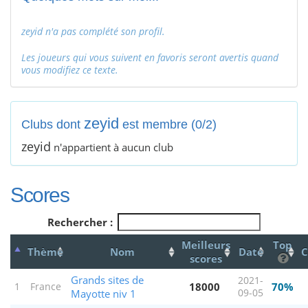
zeyid n'a pas complété son profil.
Les joueurs qui vous suivent en favoris seront avertis quand
vous modifiez ce texte.
zeyid
Clubs dont
est membre (0/2)
zeyid
n'appartient à aucun club
Scores
Rechercher :
Meilleurs
Top
Thème
Nom
Date
C
scores
Grands sites de
2021-
18000
70%
1
France
Mayotte niv 1
09-05