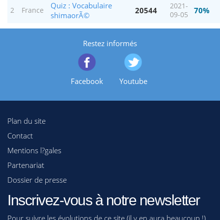
Quiz : Vocabulaire
2021-
20544
70%
2
France
shimaorÃ©
09-05
Restez informés
Facebook
Youtube
Plan du site
Contact
Mentions l?gales
Partenariat
Dossier de presse
Inscrivez-vous à notre newsletter
Pour suivre les évolutions de ce site (il y en aura beaucoup !)