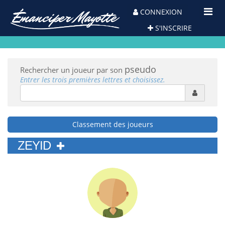
Toggl
CONNEXION
Navig
S'INSCRIRE
pseudo
Rechercher un joueur par son
Entrer les trois premières lettres et choisissez.
Classement des joueurs
ZEYID