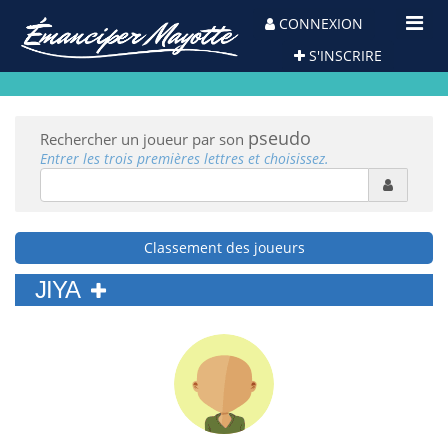
Toggl
CONNEXION
Navig
S'INSCRIRE
pseudo
Rechercher un joueur par son
Entrer les trois premières lettres et choisissez.
Classement des joueurs
JIYA