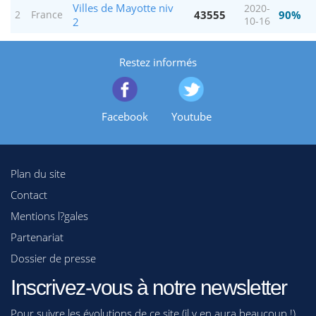
Villes de Mayotte niv
2020-
43555
90%
2
France
2
10-16
Restez informés
Facebook
Youtube
Plan du site
Contact
Mentions l?gales
Partenariat
Dossier de presse
Inscrivez-vous à notre newsletter
Pour suivre les évolutions de ce site (il y en aura beaucoup !)