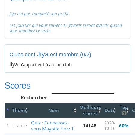
Jiya n'a pas complété son profil.
Les joueurs qui vous suivent en favoris seront avertis quand
vous modifiez ce texte.
Jiya
Clubs dont
est membre (0/2)
Jiya
n'appartient à aucun club
Scores
Rechercher :
Meilleurs
Top
Thème
Nom
Date
C
scores
Quiz : Connaissez-
2020-
14148
60%
1
France
vous Mayotte ? niv 1
10-16